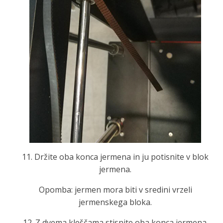
11. Držite oba konca jermena in ju potisnite v blok
jermena.
Opomba: jermen mora biti v sredini vrzeli
jermenskega bloka.
12. Z dvema kleščama stisnite oba konca jermena.