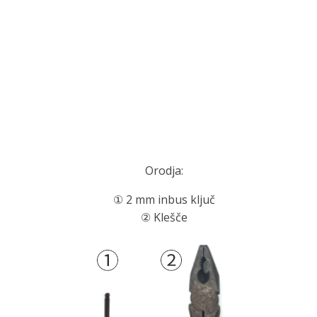
Orodja:
① 2 mm inbus ključ
② Klešče