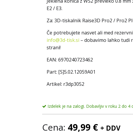
Jeklena konica z WS2 prevleko 0.8 mm z
E2 / E3.
Za: 3D-tiskalnik Raise3D Pro2 / Pro2 Plu
Če potrebujete nasvet ali med rezervni
info@3d-tisk.si
– dobavimo lahko tudi re
strani!
EAN:
6970240723462
Part:
[S]5.02.12059A01
Artikel: r3dp3052
Izdelek je na zalogi. Dobavljiv v roku 2 do 4 d
Cena:
49,99
€
+ DDV