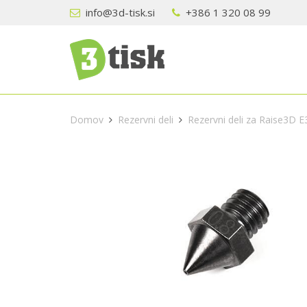
info@3d-tisk.si
+386 1 320 08 99
Domov
Rezervni deli
Rezervni deli za Raise3D E