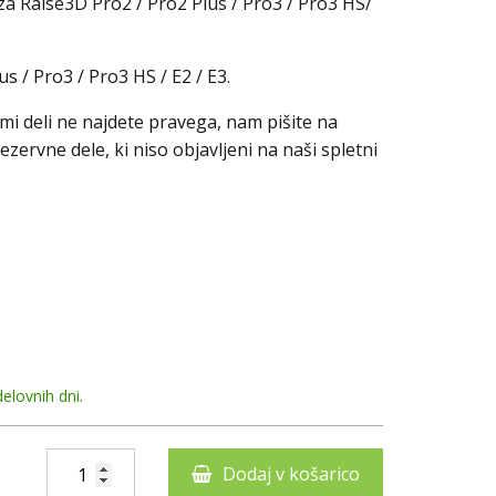
a Raise3D Pro2 / Pro2 Plus / Pro3 / Pro3 HS/
s / Pro3 / Pro3 HS / E2 / E3.
mi deli ne najdete pravega, nam pišite na
zervne dele, ki niso objavljeni na naši spletni
elovnih dni.
Dodaj v košarico