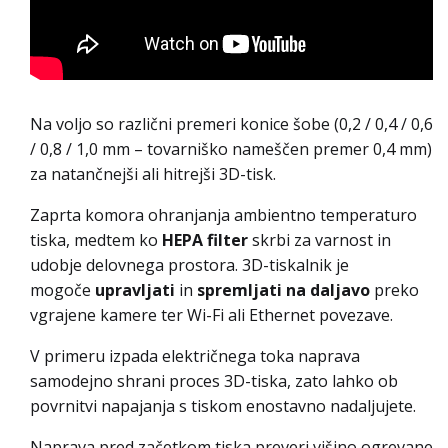
Na voljo so različni premeri konice šobe (0,2 / 0,4 / 0,6
/ 0,8 / 1,0 mm – tovarniško nameščen premer 0,4 mm)
za natančnejši ali hitrejši 3D-tisk.
Zaprta komora ohranjanja ambientno temperaturo
tiska, medtem ko
HEPA filter
skrbi za varnost in
udobje delovnega prostora. 3D-tiskalnik je
mogoče
upravljati
in
spremljati na daljavo
preko
vgrajene kamere ter Wi-Fi ali Ethernet povezave.
V primeru izpada električnega toka naprava
samodejno shrani proces 3D-tiska, zato lahko ob
povrnitvi napajanja s tiskom enostavno nadaljujete.
Naprava pred začetkom tiska preveri višino ogrevane