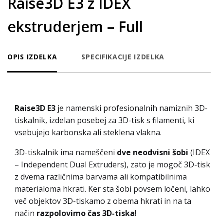
Raise3D E3 z IDEX
ekstruderjem – Full
OPIS IZDELKA
SPECIFIKACIJE IZDELKA
Raise3D E3
je namenski profesionalnih namiznih 3D-
tiskalnik, izdelan posebej za 3D-tisk s filamenti, ki
vsebujejo karbonska ali steklena vlakna.
3D-tiskalnik ima nameščeni
dve neodvisni šobi
(IDEX
– Independent Dual Extruders), zato je mogoč 3D-tisk
z dvema različnima barvama ali kompatibilnima
materialoma hkrati. Ker sta šobi povsem ločeni, lahko
več objektov 3D-tiskamo z obema hkrati in na ta
način
razpolovimo čas 3D-tiska
!