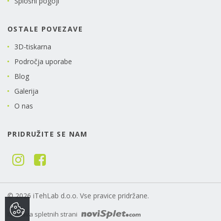
Splošni pogoji
OSTALE POVEZAVE
3D-tiskarna
Področja uporabe
Blog
Galerija
O nas
PRIDRUŽITE SE NAM
© 2026 iTehLab d.o.o. Vse pravice pridržane.
Izdelava spletnih strani