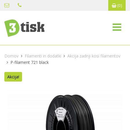
(0)
Domov
Filamenti in dodatki
Akcija zadnji kosi filamentov
P-filament 721 black
Akcija!