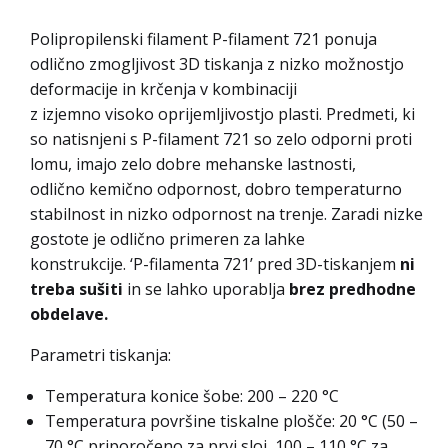
Polipropilenski filament P-filament 721 ponuja
odlično zmogljivost 3D tiskanja z nizko možnostjo
deformacije in krčenja v kombinaciji
z izjemno visoko oprijemljivostjo plasti. Predmeti, ki
so natisnjeni s P-filament 721 so zelo odporni proti
lomu, imajo zelo dobre mehanske lastnosti,
odlično kemično odpornost, dobro temperaturno
stabilnost in nizko odpornost na trenje. Zaradi nizke
gostote je odlično primeren za lahke
konstrukcije. ‘P-filamenta 721’ pred 3D-tiskanjem
ni
treba sušiti
in se lahko uporablja
brez predhodne
obdelave.
Parametri tiskanja:
Temperatura konice šobe: 200 – 220 °C
Temperatura površine tiskalne plošče: 20 °C (50 –
70 °C priporočeno za prvi sloj, 100 – 110 °C za