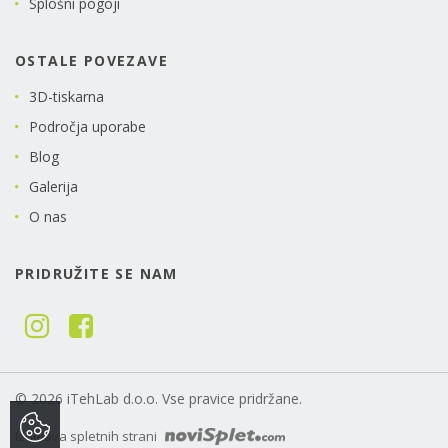
Splošni pogoji
OSTALE POVEZAVE
3D-tiskarna
Področja uporabe
Blog
Galerija
O nas
PRIDRUŽITE SE NAM
© 2026 iTehLab d.o.o. Vse pravice pridržane.
Izdelava spletnih strani