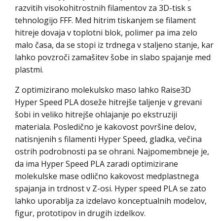
razvitih visokohitrostnih filamentov za 3D-tisk s
tehnologijo FFF. Med hitrim tiskanjem se filament
hitreje dovaja v toplotni blok, polimer pa ima zelo
malo časa, da se stopi iz trdnega v staljeno stanje, kar
lahko povzroči zamašitev šobe in slabo spajanje med
plastmi.
Z optimizirano molekulsko maso lahko Raise3D
Hyper Speed PLA doseže hitrejše taljenje v grevani
šobi in veliko hitrejše ohlajanje po ekstruziji
materiala. Posledično je kakovost površine delov,
natisnjenih s filamenti Hyper Speed, gladka, večina
ostrih podrobnosti pa se ohrani. Najpomembneje je,
da ima Hyper Speed PLA zaradi optimizirane
molekulske mase odlično kakovost medplastnega
spajanja in trdnost v Z-osi. Hyper speed PLA se zato
lahko uporablja za izdelavo konceptualnih modelov,
figur, prototipov in drugih izdelkov.